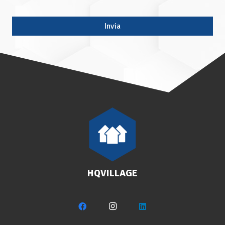
Invia
Questo
campo
deve
essere
lasciato
vuoto
HQVILLAGE