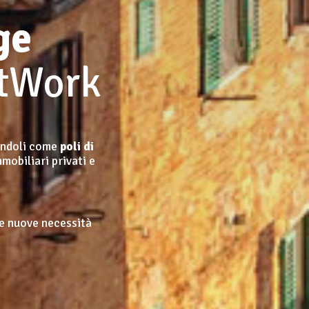
ge
rtWork
endoli come
poli di
mmobiliari privati e
e nuove necessità