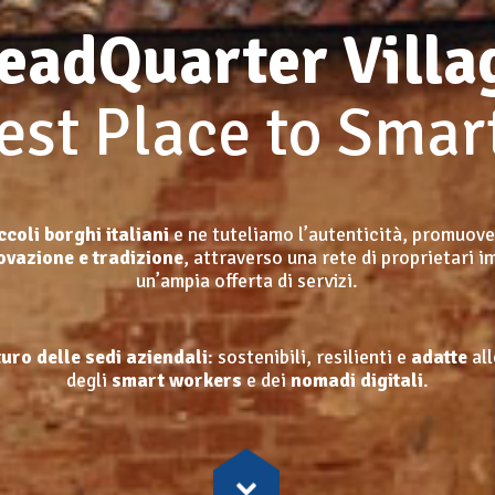
eadQuarter Villa
est Place to Sma
ccoli borghi italiani
e ne tuteliamo l’autenticità, promuov
ovazione e tradizione
, attraverso una rete di proprietari i
un’ampia offerta di servizi.
turo delle sedi aziendali
: sostenibili, resilienti e
adatte
all
degli
smart workers
e dei
nomadi digitali
.