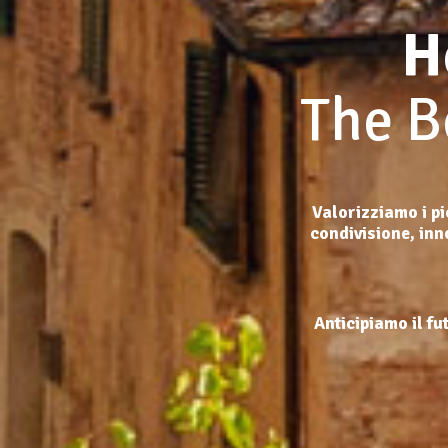
H
The B
Valorizziamo i pi
condivisione, inn
Anticipiamo il fu